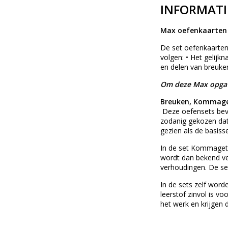
INFORMATI
Max oefenkaarten 
De set oefenkaarten 
volgen: • Het gelij
en delen van breuken
Om deze Max opgave
Breuken, Kommaget
Deze oefensets beva
zodanig gekozen dat
gezien als de basisse
In de set Kommageta
wordt dan bekend ve
verhoudingen. De se
In de sets zelf wor
leerstof zinvol is v
het werk en krijgen