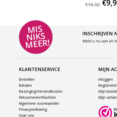
€31,50
€9,
€16,50
MI
S
NI
K
M
E
E
S
INSCHRIJVEN 
R!
Meld u nu aan en bl
KLANTENSERVICE
MIJN A
Bestellen
Inloggen
Betalen
Registrere
Bezorging/Verzendkosten
Mijn bestel
Retourneren/Klachten
Mijn verlang
Algemene voorwaarden
Privacyverklaring
Over ons