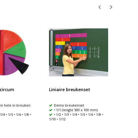
circum
Liniaire breukenset
Max K
en hele in breuken
Demo breukenset
Max 
• 1/1 (lengte 500 x 100 mm)
Opdra
 1/4 • 1/5 • 1/6 • 1/8 •
• 1/2 • 1/3 • 1/4 • 1/5 • 1/6 • 1/8 •
Breu
1/10 • 1/12
Afron