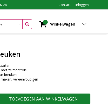
TUUR
Contact
Inloggen
0
Winkelwagen
reuken
aarten
 met zelfcontrole
an breuken
g maken, vereenvoudigen
TOEVOEGEN AAN WINKELWAGEN