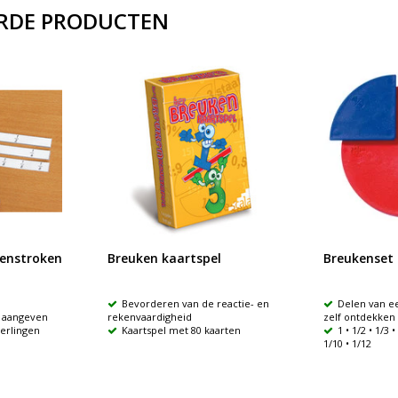
RDE PRODUCTEN
kenstroken
Breuken kaartspel
Breukenset 
Bevorderen van de reactie- en
Delen van e
 aangeven
rekenvaardigheid
zelf ontdekken
eerlingen
Kaartspel met 80 kaarten
1 • 1/2 • 1/3 •
1/10 • 1/12