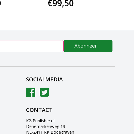
0
€99,50
€22
Abonneer
SOCIALMEDIA
CONTACT
K2-Publisher.nl
Denemarkenweg 13
NL-2411 RK Bodegraven