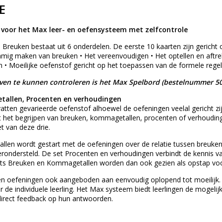
E
voor het Max leer- en oefensysteem met zelfcontrole
Breuken bestaat uit 6 onderdelen. De eerste 10 kaarten zijn gericht 
knamig maken van breuken • Het vereenvoudigen • Het optellen en aftr
 • Moeilijke oefenstof gericht op het toepassen van de formele rege
n te kunnen controleren is het Max Spelbord (bestelnummer 50
allen, Procenten en verhoudingen
tten gevarieerde oefenstof alhoewel de oefeningen veelal gericht zi
 het begrijpen van breuken, kommagetallen, procenten of verhoudin
t van deze drie.
llen wordt gestart met de oefeningen over de relatie tussen breuke
rondersteld. De set Procenten en verhoudingen verbindt de kennis 
ts Breuken en Kommagetallen worden dan ook gezien als opstap voor
den oefeningen ook aangeboden aan eenvoudig oplopend tot moeilijk. 
oor de individuele leerling. Het Max systeem biedt leerlingen de mogel
 direct feedback op hun antwoorden.