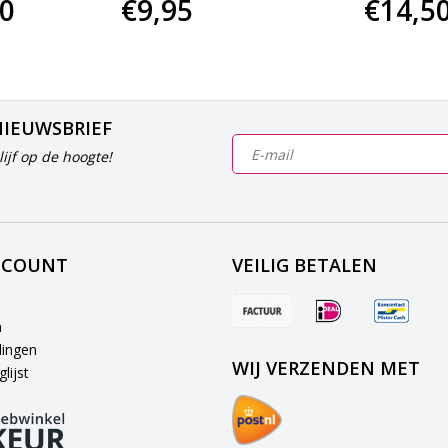
90
€9,95
€14,5
NIEUWSBRIEF
ijf op de hoogte!
CCOUNT
VEILIG BETALEN
n
lingen
WIJ VERZENDEN MET
lijst