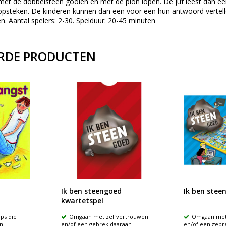
met de dobbelsteen gooien en met de pion lopen. De juf leest dan ee
psteken. De kinderen kunnen dan een voor een hun antwoord vertell
n. Aantal spelers: 2-30. Spelduur: 20-45 minuten
RDE PRODUCTEN
Ik ben steengoed
Ik ben stee
kwartetspel
ps die
Omgaan met zelfvertrouwen
Omgaan met
n
en/of een gebrek daaraan
en/of een gebr