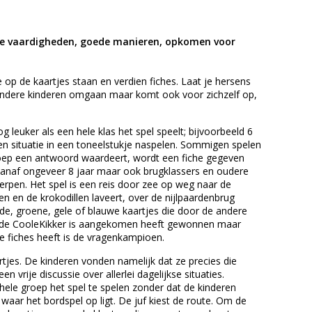
ale vaardigheden, goede manieren, opkomen voor
 op de kaartjes staan en verdien fiches. Laat je hersens
ndere kinderen omgaan maar komt ook voor zichzelf op,
g leuker als een hele klas het spel speelt; bijvoorbeeld 6
 situatie in een toneelstukje naspelen. Sommigen spelen
roep een antwoord waardeert, wordt een fiche gegeven
vanaf ongeveer 8 jaar maar ook brugklassers en oudere
erpen. Het spel is een reis door zee op weg naar de
ien en de krokodillen laveert, over de nijlpaardenbrug
de, groene, gele of blauwe kaartjes die door de andere
ij de CooleKikker is aangekomen heeft gewonnen maar
te fiches heeft is de vragenkampioen.
jes. De kinderen vonden namelijk dat ze precies die
rije discussie over allerlei dagelijkse situaties.
ele groep het spel te spelen zonder dat de kinderen
 waar het bordspel op ligt. De juf kiest de route. Om de