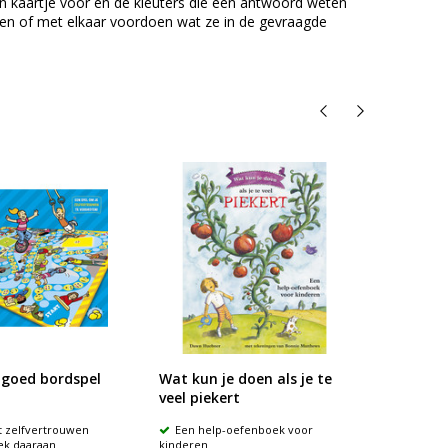
n kaartje voor en de kleuters die een antwoord weten
en of met elkaar voordoen wat ze in de gevraagde
ngoed bordspel
Wat kun je doen als je te
Uitbre
veel piekert
Kikker
 zelfvertrouwen
Een help-oefenboek voor
Uitbr
ek daaraan
kinderen
80 ni