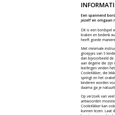
INFORMATI
Een spannend bords
jezelf en omgaan 
Dit is een bordspel 
kraken en bedenk wa
heeft goede manieren
Met minimale instruc
groepjes van 5 kind
dan bijvoorbeeld de
aan degene die zijn
leerlingen vinden he
CooleKikker, die lekk
springt en het orake
kinderen worden voo
daarna ga je natuurl
Op verzoek van veel
antwoorden moesten g
CooleKikker kan ook
kunnen lezen. Laat d