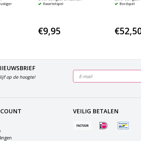
rustiger
Kwartetspel
Bordspel
€9,95
€52,5
NIEUWSBRIEF
ijf op de hoogte!
CCOUNT
VEILIG BETALEN
n
lingen