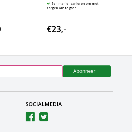
Een manier aanleren om met
Speld
zorgen om te gaan
0
€23,-
€27
Abonneer
SOCIALMEDIA