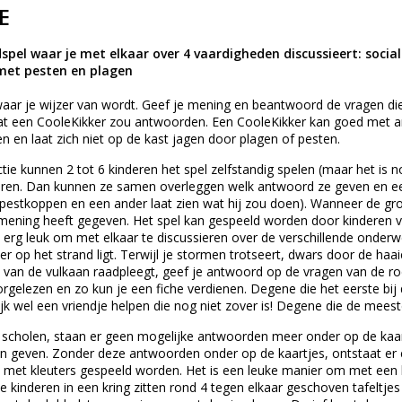
E
pel waar je met elkaar over 4 vaardigheden discussieert: soci
met pesten en plagen
waar je wijzer van wordt. Geef je mening en beantwoord de vragen die
t een CooleKikker zou antwoorden. Een CooleKikker kan goed met a
 en laat zich niet op de kast jagen door plagen of pesten.
tie kunnen 2 tot 6 kinderen het spel zelfstandig spelen (maar het is no
eren. Dan kunnen ze samen overleggen welk antwoord ze geven en een
 pestkoppen en een ander laat zien wat hij zou doen). Wanneer de g
 mening heeft gegeven. Het spel kan gespeeld worden door kinderen 
t erg leuk om met elkaar te discussieren over de verschillende onderw
er op het strand ligt. Terwijl je stormen trotseert, dwars door de haa
l van de vulkaan raadpleegt, geef je antwoord op de vragen van de ro
rgelezen en zo kun je een fiche verdienen. Degene die het eerste b
ijk wel een vriendje helpen die nog niet zover is! Degene die de mees
 scholen, staan er geen mogelijke antwoorden meer onder op de kaart
even. Zonder deze antwoorden onder op de kaartjes, ontstaat er een v
 met kleuters gespeeld worden. Het is een leuke manier om met een h
e kinderen in een kring zitten rond 4 tegen elkaar geschoven tafeltjes