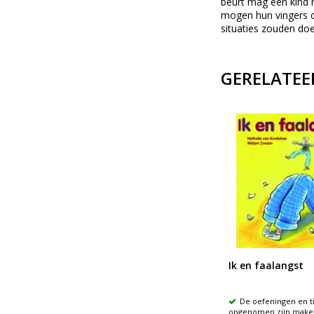
beurt mag een kind 
mogen hun vingers o
situaties zouden doe
GERELATEE
end
Baas van de piekerfabriek
Ik en faalangst
Doeboek met tips en
De oefeningen en ti
n Doe-
oefeningen om angsten en zorgen
opgenomen zijn make