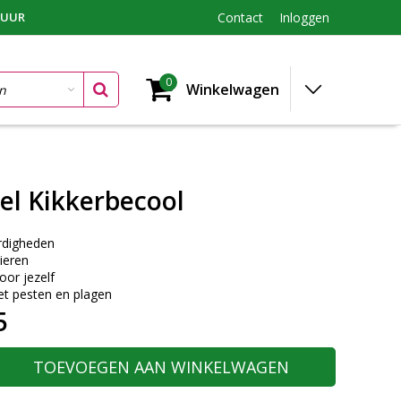
TUUR
Contact
Inloggen
0
Winkelwagen
el Kikkerbecool
rdigheden
ieren
or jezelf
 pesten en plagen
5
TOEVOEGEN AAN WINKELWAGEN