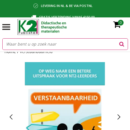
LEVERING IN NL & BE VIA POSTNL
GRATIS VERZENDING VANAF €150,00
0
BETALING VIA IDEAL, BANCONTACT OF FACTUUR
Home
/
Verstaanbaarheid