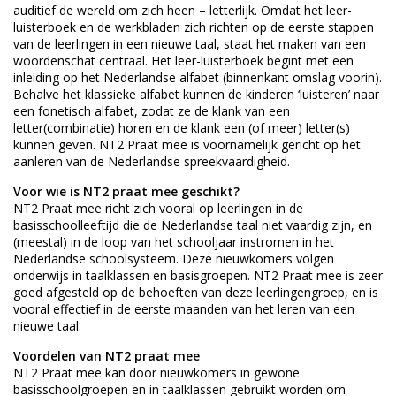
auditief de wereld om zich heen – letterlijk. Omdat het leer-
luisterboek en de werkbladen zich richten op de eerste stappen
van de leerlingen in een nieuwe taal, staat het maken van een
woordenschat centraal. Het leer-luisterboek begint met een
inleiding op het Nederlandse alfabet (binnenkant omslag voorin).
Behalve het klassieke alfabet kunnen de kinderen ‘luisteren’ naar
een fonetisch alfabet, zodat ze de klank van een
letter(combinatie) horen en de klank een (of meer) letter(s)
kunnen geven. NT2 Praat mee is voornamelijk gericht op het
aanleren van de Nederlandse spreekvaardigheid.
Voor wie is NT2 praat mee geschikt?
NT2 Praat mee richt zich vooral op leerlingen in de
basisschoolleeftijd die de Nederlandse taal niet vaardig zijn, en
(meestal) in de loop van het schooljaar instromen in het
Nederlandse schoolsysteem. Deze nieuwkomers volgen
onderwijs in taalklassen en basisgroepen. NT2 Praat mee is zeer
goed afgesteld op de behoeften van deze leerlingengroep, en is
vooral effectief in de eerste maanden van het leren van een
nieuwe taal.
Voordelen van NT2 praat mee
NT2 Praat mee kan door nieuwkomers in gewone
basisschoolgroepen en in taalklassen gebruikt worden om