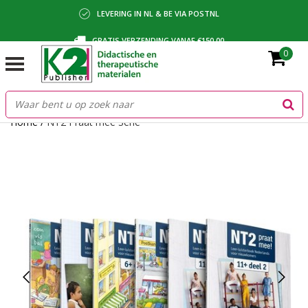
LEVERING IN NL & BE VIA POSTNL
GRATIS VERZENDING VANAF €150,00
0
BETALING VIA IDEAL, BANCONTACT OF FACTUUR
Home
/
NT2 Praat mee Serie