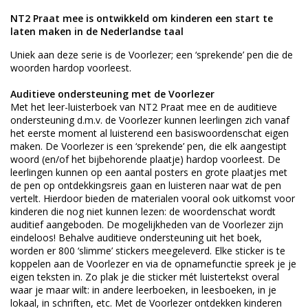
NT2 Praat mee is ontwikkeld om kinderen een start te
laten maken in de Nederlandse taal
Uniek aan deze serie is de Voorlezer; een ‘sprekende’ pen die de
woorden hardop voorleest.
Auditieve ondersteuning met de Voorlezer
Met het leer-luisterboek van NT2 Praat mee en de auditieve
ondersteuning d.m.v. de Voorlezer kunnen leerlingen zich vanaf
het eerste moment al luisterend een basiswoordenschat eigen
maken. De Voorlezer is een ‘sprekende’ pen, die elk aangestipt
woord (en/of het bijbehorende plaatje) hardop voorleest. De
leerlingen kunnen op een aantal posters en grote plaatjes met
de pen op ontdekkingsreis gaan en luisteren naar wat de pen
vertelt. Hierdoor bieden de materialen vooral ook uitkomst voor
kinderen die nog niet kunnen lezen: de woordenschat wordt
auditief aangeboden. De mogelijkheden van de Voorlezer zijn
eindeloos! Behalve auditieve ondersteuning uit het boek,
worden er 800 ‘slimme’ stickers meegeleverd. Elke sticker is te
koppelen aan de Voorlezer en via de opnamefunctie spreek je je
eigen teksten in. Zo plak je die sticker mét luistertekst overal
waar je maar wilt: in andere leerboeken, in leesboeken, in je
lokaal, in schriften, etc. Met de Voorlezer ontdekken kinderen