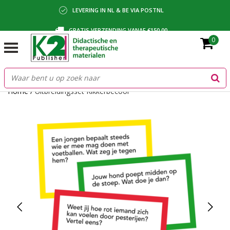
LEVERING IN NL & BE VIA POSTNL
GRATIS VERZENDING VANAF €150,00
0
BETALING VIA IDEAL, BANCONTACT OF FACTUUR
Home
/
Uitbreidingsset Kikkerbecool