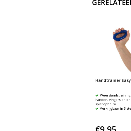
GERELATEE
Flexibele oefenstaaf
Handtrainer Easy
al (Ø
Versterking van hand en pols,
Weerstandstraining
onderarm en schouder
handen, vingers en o
Drukken, knijpen, kneden
spieropbouw
Verkrijgbaar in 3 st
€18,95
€9,95