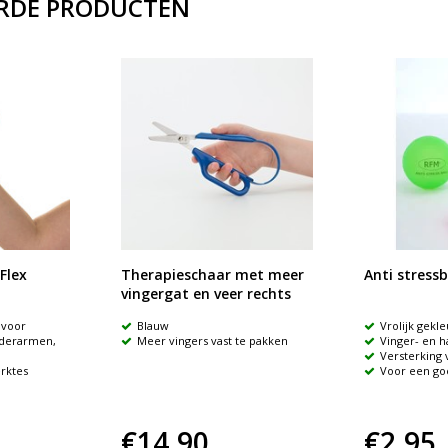
RDE PRODUCTEN
Flex
Therapieschaar met meer
Anti stressb
vingergat en veer rechts
 voor
Blauw
Vrolijk gekle
nderarmen,
Meer vingers vast te pakken
Vinger- en 
Versterking 
erktes
Voor een go
€14,90
€2,95