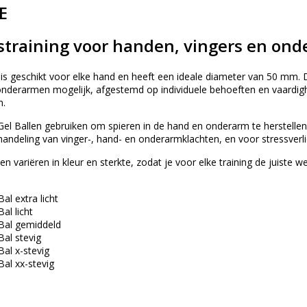
E
training voor handen, vingers en on
 is geschikt voor elke hand en heeft een ideale diameter van 50 mm.
onderarmen mogelijk, afgestemd op individuele behoeften en vaardig
m.
Gel Ballen gebruiken om spieren in de hand en onderarm te herstellen 
handeling van vinger-, hand- en onderarmklachten, en voor stressverli
n variëren in kleur en sterkte, zodat je voor elke training de juiste 
al extra licht
al licht
Bal gemiddeld
Bal stevig
al x-stevig
al xx-stevig