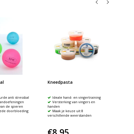
al
Kneedpasta
Top-t
bewee
urde anti stressbal
Ideale hand- en vingertraining
Energ
handoefeningen
Versterking van vingers en
Comb
van de spieren
handen
met spee
ede doorbloeding
Maak je keuze uit 8
55 b
verschillende weerstanden
€8,95
€18