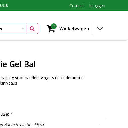
TUUR
Contact
Inloggen
0
Winkelwagen
ie Gel Bal
training voor handen, vingers en onderarmen
dsniveaus
euze:
*