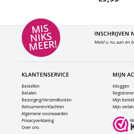
MI
S
NI
K
M
E
E
S
INSCHRIJVEN 
R!
Meld u nu aan en bl
KLANTENSERVICE
MIJN A
Bestellen
Inloggen
Betalen
Registrere
Bezorging/Verzendkosten
Mijn bestel
Retourneren/Klachten
Mijn verlang
Algemene voorwaarden
Privacyverklaring
Over ons