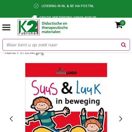
LEVERING IN NL & BE VIA POSTNL
GRATIS VERZENDING VANAF €150,00
0
BETALING VIA IDEAL, BANCONTACT OF FACTUUR
Home
/
In Beweging