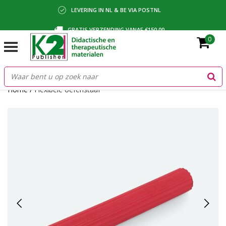
LEVERING IN NL & BE VIA POSTNL
GRATIS VERZENDING VANAF €150,00
0
BETALING VIA IDEAL, BANCONTACT OF FACTUUR
Home
/
Flexibele oefenstaaf