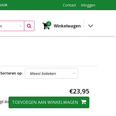
TUUR
Contact
Inloggen
0
Winkelwagen
Sorteren op:
€23,95
zorgd door Dagmar
TOEVOEGEN AAN WINKELWAGEN