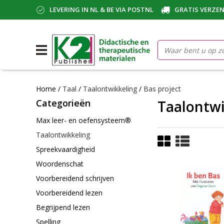
LEVERING IN NL & BE VIA POSTNL
GRATIS VERZEN
Home
/
Taal
/
Taalontwikkeling
/
Bas project
Categorieën
Taalontwi
Max leer- en oefensysteem®
Taalontwikkeling
Spreekvaardigheid
Woordenschat
Voorbereidend schrijven
Voorbereidend lezen
Begrijpend lezen
Spelling