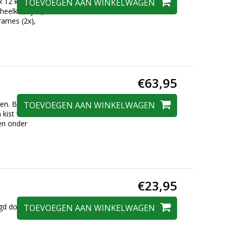
 12 kaartjes bij elk
TOEVOEGEN AAN WINKELWAGEN
heelkaartjes),
rames (2x),
€63,95
en. Bij deze
TOEVOEGEN AAN WINKELWAGEN
kist waarin alle
den onder
€23,95
zorgd door Dagmar
TOEVOEGEN AAN WINKELWAGEN