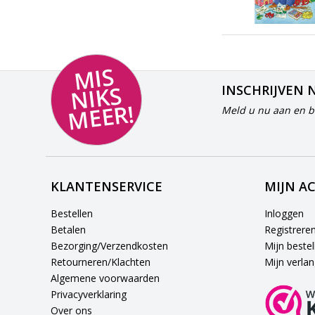
MI
S
NI
K
M
E
E
S
INSCHRIJVEN 
R!
Meld u nu aan en bl
KLANTENSERVICE
MIJN A
Bestellen
Inloggen
Betalen
Registrere
Bezorging/Verzendkosten
Mijn bestel
Retourneren/Klachten
Mijn verlang
Algemene voorwaarden
Privacyverklaring
Over ons