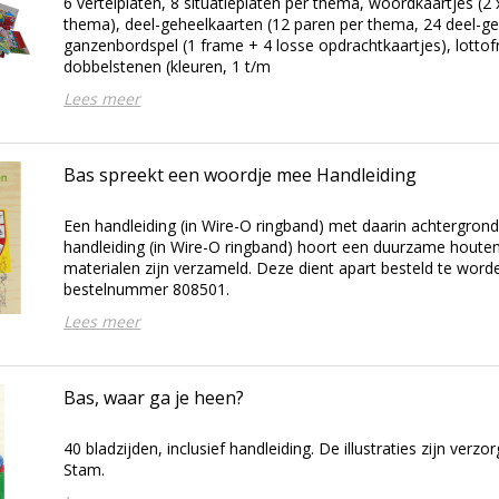
6 vertelplaten, 8 situatieplaten per thema, woordkaartjes (2 x
thema), deel-geheelkaarten (12 paren per thema, 24 deel-ge
ganzenbordspel (1 frame + 4 losse opdrachtkaartjes), lottof
dobbelstenen (kleuren, 1 t/m
Lees meer
Bas spreekt een woordje mee Handleiding
Een handleiding (in Wire-O ringband) met daarin achtergrond
handleiding (in Wire-O ringband) hoort een duurzame houten 
materialen zijn verzameld. Deze dient apart besteld te wor
bestelnummer 808501.
Lees meer
Bas, waar ga je heen?
40 bladzijden, inclusief handleiding. De illustraties zijn ver
Stam.