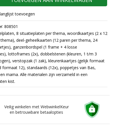
TOEVOEGEN AAN WINKELWAGEN
langlijst toevoegen
:
r
808501
elplaten, 8 situatieplaten per thema, woordkaartjes (2 x 12
lk thema), deel-geheelkaarten (12 paren per thema, 24
rtjes), ganzenbordspel (1 frame + 4 losse
es), lottoframes (2x), dobbelstenen (kleuren, 1 t/m
3
ogen), verstopzak (1 zak), kleurenkaartjes (gelijk formaat
nd formaat 12), standaards (12x), poppetjes van Bas,
en mama. Alle materialen zijn verzameld in een
en kist.
Veilig winkelen met WebwinkelKeur
en betrouwbare betaalopties