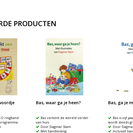
RDE PRODUCTEN
woordje
Bas, waar ga je heen?
Bas, ga je 
e-O ringband
Bas verkent de wereld verder
Bas is vijf j
 programma
van huis
wordt steeds gr
n
Door Dagmar Stam
Door Dagma
Met handleiding
Inclusief ha