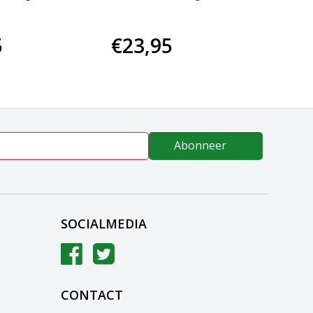
5
€23,95
€64
Abonneer
SOCIALMEDIA
CONTACT