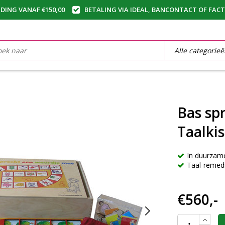
DING VANAF €150,00
BETALING VIA IDEAL, BANCONTACT OF FAC
Bas sp
Taalkis
In duurzame
Taal-remed
€560,-