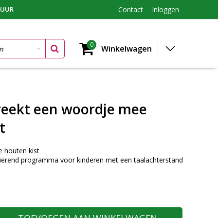
TUUR
Contact
Inloggen
0
Winkelwagen
reekt een woordje mee
t
 houten kist
iërend programma voor kinderen met een taalachterstand