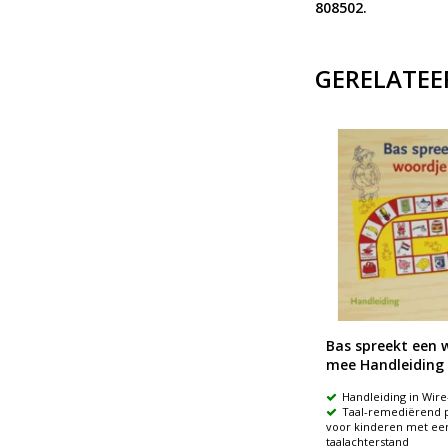
808502.
GERELATEE
Bas in de klas praatplaten
Bas spreekt een 
mee Handleiding
jn
Bas project
Handleiding in Wir
Twaalf platen
Taal-remediërend
De posters zijn geschikt voor
voor kinderen met ee
gebruik in de kleine kring
taalachterstand