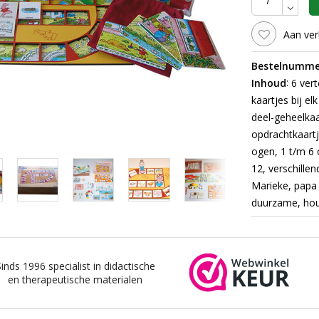
Aan ver
Bestelnumme
:
Inhoud
6 vert
kaartjes bij e
deel-geheelkaa
opdrachtkaartj
ogen, 1 t/m 6 
12, verschille
Marieke, papa 
duurzame, hout
Sinds 1996 specialist in didactische
en therapeutische materialen