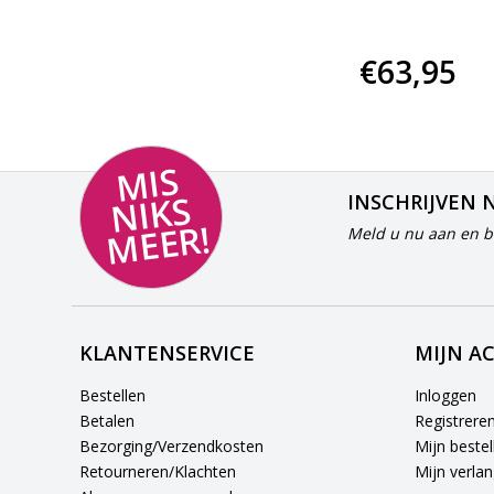
€64,95
€63,95
MI
S
NI
K
M
E
E
S
INSCHRIJVEN 
R!
Meld u nu aan en bl
KLANTENSERVICE
MIJN A
Bestellen
Inloggen
Betalen
Registrere
Bezorging/Verzendkosten
Mijn bestel
Retourneren/Klachten
Mijn verlang