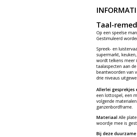
INFORMATI
Taal-remed
Op een speelse manie
Gestimuleerd worden
Spreek- en luisterva
supermarkt, keuken, 
wordt telkens meer 
taalaspecten aan de 
beantwoorden van vra
drie niveaus uitgewer
Allerlei gesprekjes
een lottospel, een 
volgende materialen 
ganzenbordframe.
Materiaal
Alle plat
woordje mee is gest
Bij deze duurzame 