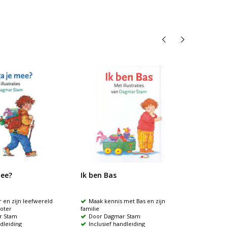
mee?
Ik ben Bas
Bas in
aar en zijn leefwereld
Maak kennis met Bas en zijn
Bas p
oter
familie
Twaal
r Stam
Door Dagmar Stam
De po
ndleiding
Inclusief handleiding
gebruik 