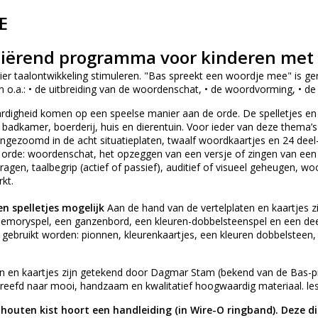
E
iërend programma voor kinderen met 
r taalontwikkeling stimuleren. "Bas spreekt een woordje mee" is ger
 o.a.: • de uitbreiding van de woordenschat, • de woordvorming, • d
ardigheid komen op een speelse manier aan de orde. De spelletjes en
badkamer, boerderij, huis en dierentuin. Voor ieder van deze thema’s i
ingezoomd in de acht situatieplaten, twaalf woordkaartjes en 24 dee
orde: woordenschat, het opzeggen van een versje of zingen van een li
gen, taalbegrip (actief of passief), auditief of visueel geheugen, woo
kt.
 en spelletjes mogelijk
Aan de hand van de vertelplaten en kaartjes zij
memoryspel, een ganzenbord, een kleuren-dobbelsteenspel en een deel
gebruikt worden: pionnen, kleurenkaartjes, een kleuren dobbelsteen,
en en kaartjes zijn getekend door Dagmar Stam (bekend van de Bas-p
reefd naar mooi, handzaam en kwalitatief hoogwaardig materiaal. lesb
houten kist hoort een handleiding (in Wire-O ringband). Deze 