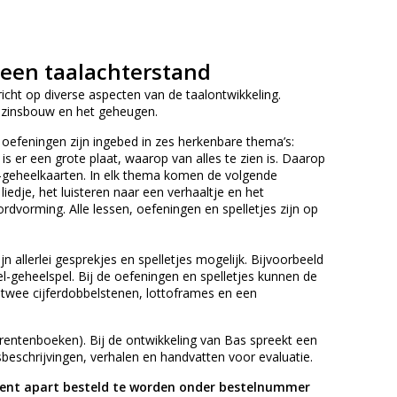
een taalachterstand
icht op diverse aspecten van de taalontwikkeling.
e zinsbouw en het geheugen.
 oefeningen zijn ingebed in zes herkenbare thema’s:
s er een grote plaat, waarop van alles te zien is. Daarop
l-geheelkaarten. In elk thema komen de volgende
edje, het luisteren naar een verhaaltje en het
rdvorming. Alle lessen, oefeningen en spelletjes zijn op
n allerlei gesprekjes en spelletjes mogelijk. Bijvoorbeeld
-geheelspel. Bij de oefeningen en spelletjes kunnen de
 twee cijferdobbelstenen, lottoframes en een
rentenboeken). Bij de ontwikkeling van Bas spreekt een
eschrijvingen, verhalen en handvatten voor evaluatie.
dient apart besteld te worden onder bestelnummer