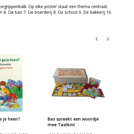
n begrippenbalk. Op elke poster staat een thema centraal.
r 6. De tuin 7. De boerderij 8. De school 9. De bakkerij 10.
a je heen?
Bas spreekt een woordje
Bas sp
mee Taalkist
mee H