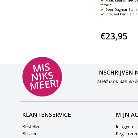
Handleiding in Wire-O ringband
Maak kennis met Bas
amma
Taal-remediërend programma
familie
voor kinderen met een
Door Dagmar Stam
taalachterstand
Inclusief handleidin
€63,95
€23,95
MI
S
NI
K
M
E
E
S
INSCHRIJVEN 
R!
Meld u nu aan en bl
KLANTENSERVICE
MIJN A
Bestellen
Inloggen
Betalen
Registrere