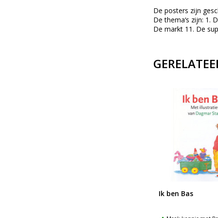
De posters zijn gesc
De thema‘s zijn: 1. D
De markt 11. De sup
GERELATEE
je
Bas spreekt een woordje
Ik ben Bas
mee Handleiding