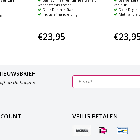
 en zijn
Bas is vijf jaar en zijn leefwereld
Bas verkent
wordt steeds groter
van huis
Door Dagmar Stam
Door Dagma
g
Inclusief handleiding
Met handlei
€23,95
€23,9
NIEUWSBRIEF
ijf op de hoogte!
CCOUNT
VEILIG BETALEN
n