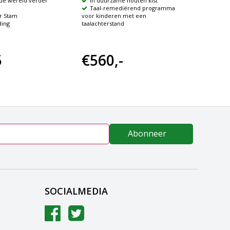
 de wereld verder
In duurzame houten kist
Handl
Taal-remediërend programma
Taal
r Stam
voor kinderen met een
voor ki
ding
taalachterstand
taalacht
5
€560,-
€63
Abonneer
SOCIALMEDIA