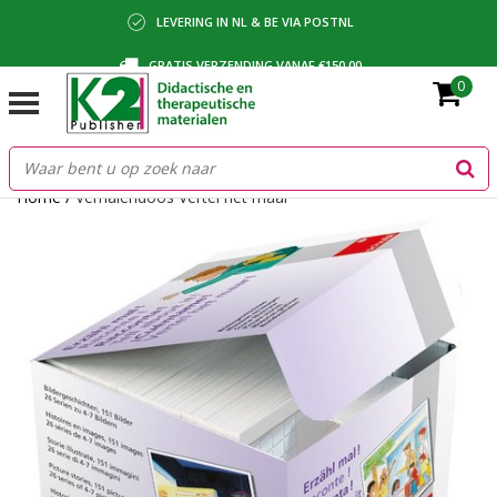
LEVERING IN NL & BE VIA POSTNL
GRATIS VERZENDING VANAF €150,00
0
BETALING VIA IDEAL, BANCONTACT OF FACTUUR
Home
/
Verhalendoos Vertel het maar