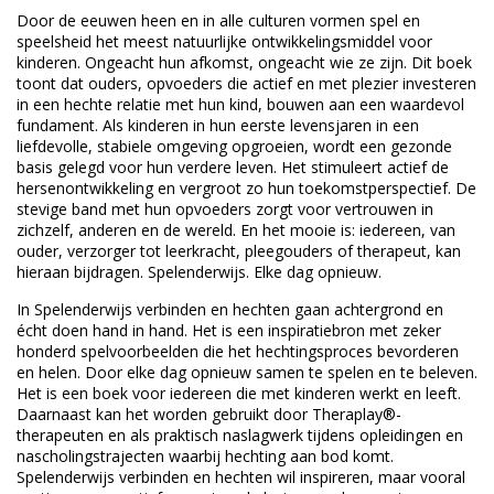
Door de eeuwen heen en in alle culturen vormen spel en
speelsheid het meest natuurlijke ontwikkelingsmiddel voor
kinderen. Ongeacht hun afkomst, ongeacht wie ze zijn. Dit boek
toont dat ouders, opvoeders die actief en met plezier investeren
in een hechte relatie met hun kind, bouwen aan een waardevol
fundament. Als kinderen in hun eerste levensjaren in een
liefdevolle, stabiele omgeving opgroeien, wordt een gezonde
basis gelegd voor hun verdere leven. Het stimuleert actief de
hersenontwikkeling en vergroot zo hun toekomstperspectief. De
stevige band met hun opvoeders zorgt voor vertrouwen in
zichzelf, anderen en de wereld. En het mooie is: iedereen, van
ouder, verzorger tot leerkracht, pleegouders of therapeut, kan
hieraan bijdragen. Spelenderwijs. Elke dag opnieuw.
In
Spelenderwijs verbinden en hechten
gaan achtergrond en
écht doen hand in hand. Het is een inspiratiebron met zeker
honderd spelvoorbeelden die het hechtingsproces bevorderen
en helen. Door elke dag opnieuw samen te spelen en te beleven.
Het is een boek voor iedereen die met kinderen werkt en leeft.
Daarnaast kan het worden gebruikt door Theraplay®-
therapeuten en als praktisch naslagwerk tijdens opleidingen en
nascholingstrajecten waarbij hechting aan bod komt.
Spelenderwijs verbinden en hechten
wil inspireren, maar vooral