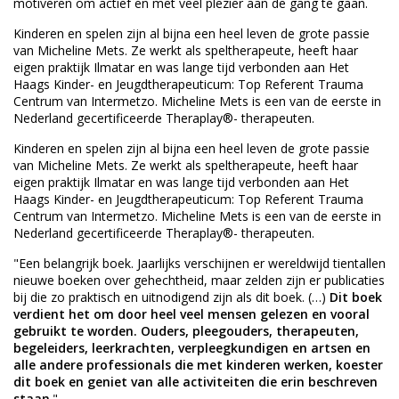
motiveren om actief en met veel plezier aan de gang te gaan.
Kinderen en spelen zijn al bijna een heel leven de grote passie
van Micheline Mets. Ze werkt als speltherapeute, heeft haar
eigen praktijk Ilmatar en was lange tijd verbonden aan Het
Haags Kinder- en Jeugdtherapeuticum: Top Referent Trauma
Centrum van Intermetzo. Micheline Mets is een van de eerste in
Nederland gecertificeerde Theraplay®- therapeuten.
Kinderen en spelen zijn al bijna een heel leven de grote passie
van Micheline Mets. Ze werkt als speltherapeute, heeft haar
eigen praktijk Ilmatar en was lange tijd verbonden aan Het
Haags Kinder- en Jeugdtherapeuticum: Top Referent Trauma
Centrum van Intermetzo. Micheline Mets is een van de eerste in
Nederland gecertificeerde Theraplay®- therapeuten.
"Een belangrijk boek. Jaarlijks verschijnen er wereldwijd tientallen
nieuwe boeken over gehechtheid, maar zelden zijn er publicaties
bij die zo praktisch en uitnodigend zijn als dit boek. (…)
Dit boek
verdient het om door heel veel mensen gelezen en vooral
gebruikt te worden. Ouders, pleegouders, therapeuten,
begeleiders, leerkrachten, verpleegkundigen en artsen en
alle andere professionals die met kinderen werken, koester
dit boek en geniet van alle activiteiten die erin beschreven
staan
."