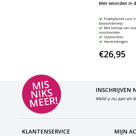
llen!
Leren lezen doe je met je
Met woorden in d
lijf
s en
Ga op zoek naar de werkelijke
Praktijkboek voor h
oorzaak van een leesachterstand
basisonderwijs
ren
Marijke van Vuure
Met behulp van vee
voorbeelden
Opdrachten
Handreikingen
€22,50
€26,95
MI
S
NI
K
M
E
E
S
INSCHRIJVEN 
R!
Meld u nu aan en bl
KLANTENSERVICE
MIJN A