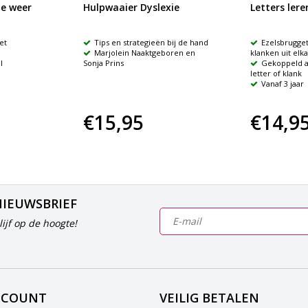
e weer
Hulpwaaier Dyslexie
Letters leren
et
Tips en strategieën bij de hand
Ezelsbrugget
Marjolein Naaktgeboren en
klanken uit elk
l
Sonja Prins
Gekoppeld a
letter of klank
Vanaf 3 jaar
€15,95
€14,9
NIEUWSBRIEF
ijf op de hoogte!
CCOUNT
VEILIG BETALEN