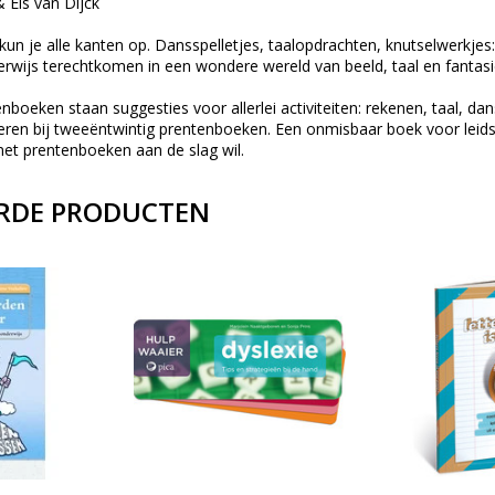
Els van Dijck
n je alle kanten op. Dansspelletjes, taalopdrachten, knutselwerkjes: 
rwijs terechtkomen in een wondere wereld van beeld, taal en fantasi
nboeken staan suggesties voor allerlei activiteiten: rekenen, taal, d
eren bij tweeëntwintig prentenboeken. Een onmisbaar boek voor leids
met prentenboeken aan de slag wil.
RDE PRODUCTEN