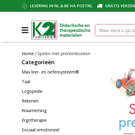
LEVERING IN NL & BE VIA POSTNL
GRATIS VERZEN
Home
/
Spelen met prentenboeken
Categorieën
Max leer- en oefensysteem®
Taal
Logopedie
Rekenen
Waarneming
Ergotherapie
Sociaal-emotioneel