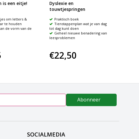
 is een eitje!
Dyslexie en
Taal i
touwtjespringen
jes om letters &
Praktisch boek
45 ta
aar te houden
Tienstappenplan wat je van dag
beeldma
an de vorm van de
tot dag kunt doen
119 p
Geheel nieuwe benadering van
leesproblemen
5
€22,50
€20
Abonneer
SOCIALMEDIA