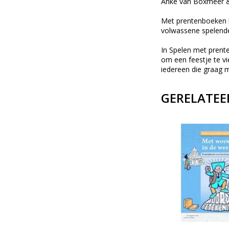
Anke van Boxmeer & 
Met prentenboeken ku
volwassene spelende
In Spelen met prente
om een feestje te vi
iedereen die graag 
GERELATEE