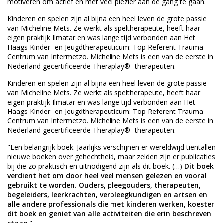
motiveren om actief en met veel plezier aan de gang te gaan.
Kinderen en spelen zijn al bijna een heel leven de grote passie
van Micheline Mets. Ze werkt als speltherapeute, heeft haar
eigen praktijk Ilmatar en was lange tijd verbonden aan Het
Haags Kinder- en Jeugdtherapeuticum: Top Referent Trauma
Centrum van Intermetzo. Micheline Mets is een van de eerste in
Nederland gecertificeerde Theraplay®- therapeuten.
Kinderen en spelen zijn al bijna een heel leven de grote passie
van Micheline Mets. Ze werkt als speltherapeute, heeft haar
eigen praktijk Ilmatar en was lange tijd verbonden aan Het
Haags Kinder- en Jeugdtherapeuticum: Top Referent Trauma
Centrum van Intermetzo. Micheline Mets is een van de eerste in
Nederland gecertificeerde Theraplay®- therapeuten.
"Een belangrijk boek. Jaarlijks verschijnen er wereldwijd tientallen
nieuwe boeken over gehechtheid, maar zelden zijn er publicaties
bij die zo praktisch en uitnodigend zijn als dit boek. (…)
Dit boek
verdient het om door heel veel mensen gelezen en vooral
gebruikt te worden. Ouders, pleegouders, therapeuten,
begeleiders, leerkrachten, verpleegkundigen en artsen en
alle andere professionals die met kinderen werken, koester
dit boek en geniet van alle activiteiten die erin beschreven
staan
."