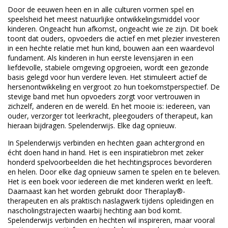
Door de eeuwen heen en in alle culturen vormen spel en
speelsheid het meest natuurlijke ontwikkelingsmiddel voor
kinderen. Ongeacht hun afkomst, ongeacht wie ze zijn. Dit boek
toont dat ouders, opvoeders die actief en met plezier investeren
in een hechte relatie met hun kind, bouwen aan een waardevol
fundament. Als kinderen in hun eerste levensjaren in een
liefdevolle, stabiele omgeving opgroeien, wordt een gezonde
basis gelegd voor hun verdere leven. Het stimuleert actief de
hersenontwikkeling en vergroot zo hun toekomstperspectief. De
stevige band met hun opvoeders zorgt voor vertrouwen in
zichzelf, anderen en de wereld. En het mooie is: iedereen, van
ouder, verzorger tot leerkracht, pleegouders of therapeut, kan
hieraan bijdragen. Spelenderwijs. Elke dag opnieuw.
In
Spelenderwijs verbinden en hechten
gaan achtergrond en
écht doen hand in hand. Het is een inspiratiebron met zeker
honderd spelvoorbeelden die het hechtingsproces bevorderen
en helen. Door elke dag opnieuw samen te spelen en te beleven.
Het is een boek voor iedereen die met kinderen werkt en leeft.
Daarnaast kan het worden gebruikt door Theraplay®-
therapeuten en als praktisch naslagwerk tijdens opleidingen en
nascholingstrajecten waarbij hechting aan bod komt.
Spelenderwijs verbinden en hechten
wil inspireren, maar vooral