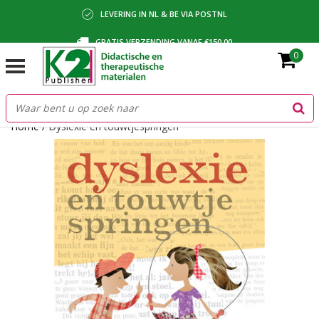
LEVERING IN NL & BE VIA POSTNL
GRATIS VERZENDING VANAF €150,00
0
BETALING VIA IDEAL, BANCONTACT OF FACTUUR
Home
/
Dyslexie en touwtjespringen