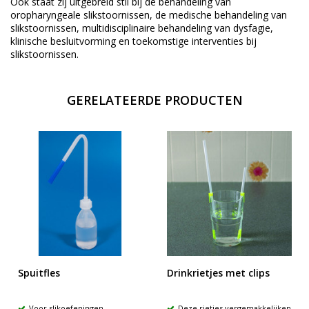
Ook staat zij uitgebreid stil bij de behandeling van
oropharyngeale slikstoornissen, de medische behandeling van
slikstoornissen, multidisciplinaire behandeling van dysfagie,
klinische besluitvorming en toekomstige interventies bij
slikstoornissen.
GERELATEERDE PRODUCTEN
Spuitfles
Drinkrietjes met clips
Voor slikoefeningen
Deze rietjes vergemakkelijken