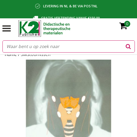
LEVERING IN NL & BE VIA POSTNL
GRATIS VERZENDING VANAF €150,00
0
BETALING VIA IDEAL, BANCONTACT OF FACTUUR
Home
/
Slikstoornissen