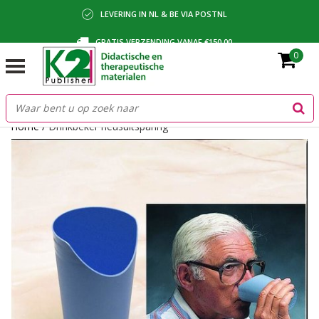
LEVERING IN NL & BE VIA POSTNL
GRATIS VERZENDING VANAF €150,00
0
BETALING VIA IDEAL, BANCONTACT OF FACTUUR
Home
/
Drinkbeker neusuitsparing