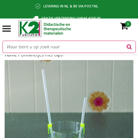
LEVERING IN NL & BE VIA POSTNL
GRATIS VERZENDING VANAF €150,00
0
BETALING VIA IDEAL, BANCONTACT OF FACTUUR
Home
/
Drinkrietjes met clips