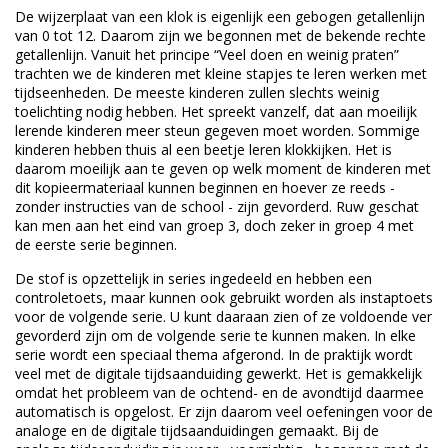
De wijzerplaat van een klok is eigenlijk een gebogen getallenlijn
van 0 tot 12. Daarom zijn we begonnen met de bekende rechte
getallenlijn. Vanuit het principe “Veel doen en weinig praten”
trachten we de kinderen met kleine stapjes te leren werken met
tijdseenheden. De meeste kinderen zullen slechts weinig
toelichting nodig hebben. Het spreekt vanzelf, dat aan moeilijk
lerende kinderen meer steun gegeven moet worden. Sommige
kinderen hebben thuis al een beetje leren klokkijken. Het is
daarom moeilijk aan te geven op welk moment de kinderen met
dit kopieermateriaal kunnen beginnen en hoever ze reeds -
zonder instructies van de school - zijn gevorderd. Ruw geschat
kan men aan het eind van groep 3, doch zeker in groep 4 met
de eerste serie beginnen.
De stof is opzettelijk in series ingedeeld en hebben een
controletoets, maar kunnen ook gebruikt worden als instaptoets
voor de volgende serie. U kunt daaraan zien of ze voldoende ver
gevorderd zijn om de volgende serie te kunnen maken. In elke
serie wordt een speciaal thema afgerond. In de praktijk wordt
veel met de digitale tijdsaanduiding gewerkt. Het is gemakkelijk
omdat het probleem van de ochtend- en de avondtijd daarmee
automatisch is opgelost. Er zijn daarom veel oefeningen voor de
analoge en de digitale tijdsaanduidingen gemaakt. Bij de