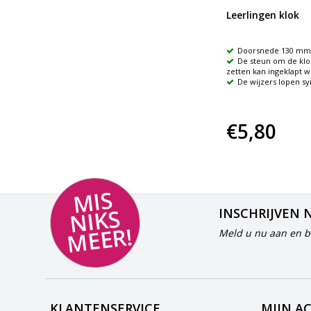
Wolfje hoe laat is het?
Leerlingen klok
Bordspel om kloklezen in te
Doorsnede 130 mm
oefenen
De steun om de klo
Het spel bevat 3 niveau's
zetten kan ingeklapt 
kaartensets
De wijzers lopen s
€54,95
€5,80
MI
S
NI
K
M
E
E
S
INSCHRIJVEN 
R!
Meld u nu aan en bl
KLANTENSERVICE
MIJN A