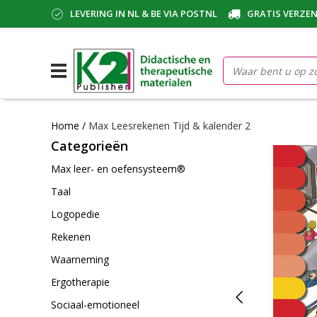
LEVERING IN NL & BE VIA POSTNL
GRATIS VERZEN
Home
/
Max Leesrekenen Tijd & kalender 2
Categorieën
Max leer- en oefensysteem®
Taal
Logopedie
Rekenen
Waarneming
Ergotherapie
Sociaal-emotioneel