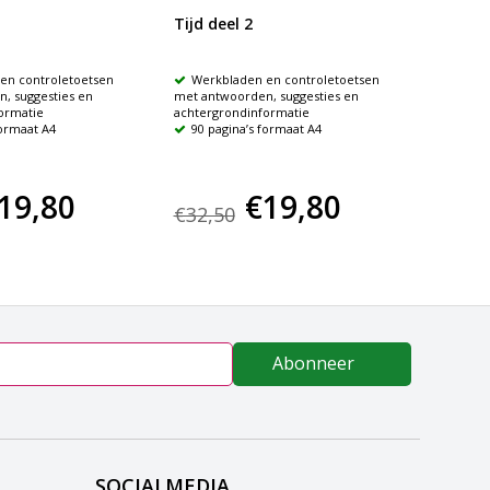
Tijd deel 2
Klokki
en controletoetsen
Werkbladen en controletoetsen
Ene k
, suggesties en
met antwoorden, suggesties en
dominos
ormatie
achtergrondinformatie
Ander
formaat A4
90 pagina’s formaat A4
spel met
extra ui
19,80
€19,80
€9,
€32,50
Abonneer
SOCIALMEDIA