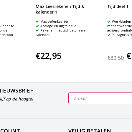
Max Leesrekenen Tijd &
Tijd deel 1
kalender 1
Max oefenkaarten
Werkbladen 
k neer te
Analoge en digitale tijd
met antwoorden
worden
Rekenen met tijd, datum en
achtergrondinf
ynchroon
kalender
90 pagina’s 
€22,95
€
€32,50
NIEUWSBRIEF
ijf op de hoogte!
CCOUNT
VEILIG BETALEN