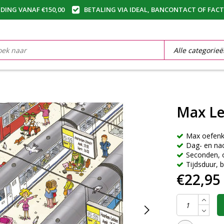
DING VANAF €150,00
BETALING VIA IDEAL, BANCONTACT OF FAC
Max Le
Max oefenk
Dag- en nac
Seconden, 
Tijdsduur, b
€22,95