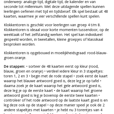
onderwerp: analoge tijd, digitale tijd, de kalender en van
seconde tot millennium. Met deze uitdagende spellen kunnen
leerlingen oefenen met tijd en tijdsbesef. Elk spel bestaat uit 48
kaarten, waarmee je vier verschillende spellen kunt spelen.
Klokkentoren is geschikt voor leerlingen van groep 4 t/m 8.
Klokkentoren is ideaal voor korte momenten tussendoor, op de
weektaak of het zelfstandig werken. Het spel kan individueel
gespeeld worden, in tweetallen, kleine groepjes of klassikaal
besproken worden.
Klokkentoren is opgebouwd in moeilijkheidsgraad: rood-blauw-
groen-oranje.
De stappen:
• sorteer de 48 kaarten eerst op kleur (rood,
blauw, groen en oranje) • verdeel iedere kleur in 3 stapeltjes:
toren 1, 2 en 3 • begin met de rode stapel • zoek eerst de kaart
waarop het blauwe antwoord goed is, deze leg je op tafel •
daarna zoek je de kaart waarop het gele antwoord goed is,
deze leg je op de eerste kaart • de kaart waarop het groene
antwoord goed is leg je bovenop de eerste twee kaarten •
controleer of het rode antwoord op de laatste kaart goed is en
leg deze ook op de stapel • op deze manier speel je ook de 2
andere stapeltjes met kaarten • je hebt nu 3 torentjes van 4