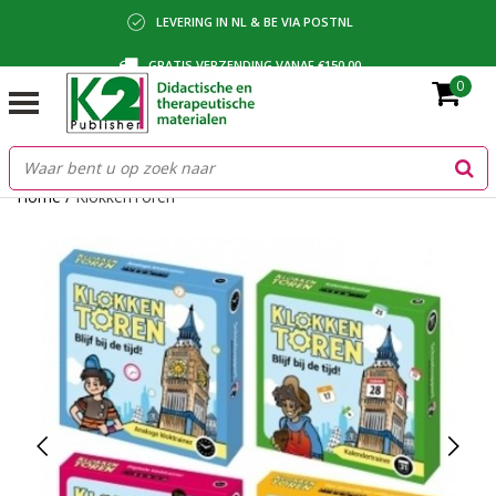
LEVERING IN NL & BE VIA POSTNL
GRATIS VERZENDING VANAF €150,00
0
BETALING VIA IDEAL, BANCONTACT OF FACTUUR
Home
/
KlokkenToren