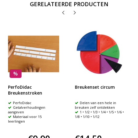
GERELATEERDE PRODUCTEN
%
PerfoDidac
Breukenset circum
Breukenstroken
PerfoDidac
Delen van een hele in
Getalverhoudingen
breuken zelf ontdekken
aangeven
1 • 1/2 • 1/3 • 1/4 • 1/5 • 1/6 •
Materiaal voor 15
1/8 • 1/10 • 1/12
leerlingen