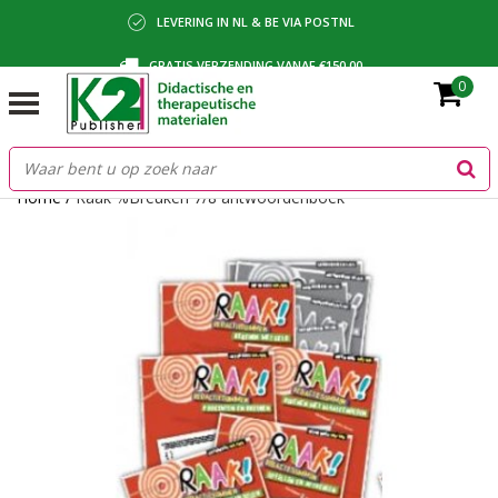
LEVERING IN NL & BE VIA POSTNL
GRATIS VERZENDING VANAF €150,00
0
BETALING VIA IDEAL, BANCONTACT OF FACTUUR
Home
/
Raak %Breuken 7/8 antwoordenboek