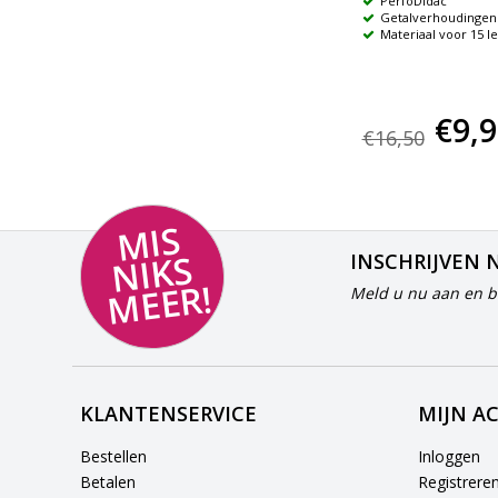
in
Concreet materiaal
PerfoDidac
Inclusief handleiding met veel
Getalverhoudingen
toepassingsideeën en
Materiaal voor 15 l
speelvoorstellen
€31,50
€9,
€16,50
MI
S
NI
K
M
E
E
S
INSCHRIJVEN 
R!
Meld u nu aan en bl
KLANTENSERVICE
MIJN A
Bestellen
Inloggen
Betalen
Registrere