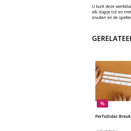
U kunt deze werkbla
elk stapje tot en me
invullen en de spelle
GERELATEE
%
Breukenlaboratorium
PerfoDidac Breu