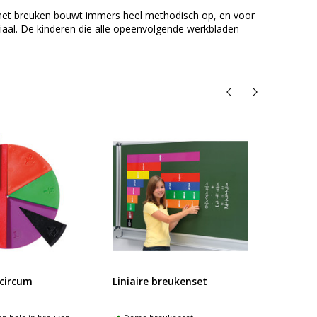
 met breuken bouwt immers heel methodisch op, en voor
riaal. De kinderen die alle opeenvolgende werkbladen
circum
Liniaire breukenset
Max B