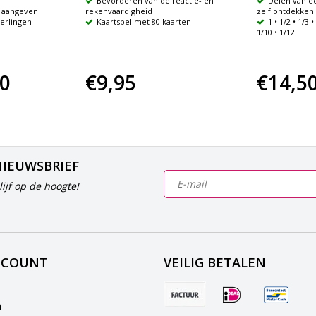
Bevorderen van de reactie- en
Delen van e
 aangeven
rekenvaardigheid
zelf ontdekken
eerlingen
Kaartspel met 80 kaarten
1 • 1/2 • 1/3 •
1/10 • 1/12
90
€9,95
€14,5
NIEUWSBRIEF
ijf op de hoogte!
CCOUNT
VEILIG BETALEN
n