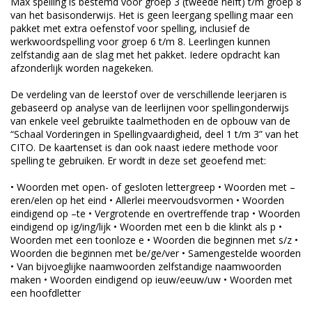
Max spelling is bestemd voor groep 3 (tweede helft) t/m groep 8
van het basisonderwijs. Het is geen leergang spelling maar een
pakket met extra oefenstof voor spelling, inclusief de
werkwoordspelling voor groep 6 t/m 8. Leerlingen kunnen
zelfstandig aan de slag met het pakket. Iedere opdracht kan
afzonderlijk worden nagekeken.
De verdeling van de leerstof over de verschillende leerjaren is
gebaseerd op analyse van de leerlijnen voor spellingonderwijs
van enkele veel gebruikte taalmethoden en de opbouw van de
“Schaal Vorderingen in Spellingvaardigheid, deel 1 t/m 3” van het
CITO. De kaartenset is dan ook naast iedere methode voor
spelling te gebruiken. Er wordt in deze set geoefend met:
• Woorden met open- of gesloten lettergreep • Woorden met –
eren/elen op het eind • Allerlei meervoudsvormen • Woorden
eindigend op –te • Vergrotende en overtreffende trap • Woorden
eindigend op ig/ing/lijk • Woorden met een b die klinkt als p •
Woorden met een toonloze e • Woorden die beginnen met s/z •
Woorden die beginnen met be/ge/ver • Samengestelde woorden
• Van bijvoeglijke naamwoorden zelfstandige naamwoorden
maken • Woorden eindigend op ieuw/eeuw/uw • Woorden met
een hoofdletter