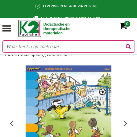
LEVERING IN NL & BE VIA POSTNL
GRATIS VERZENDING VANAF €150,00
0
BETALING VIA IDEAL, BANCONTACT OF FACTUUR
Home
/
Max Spelling Groep 5 set 2