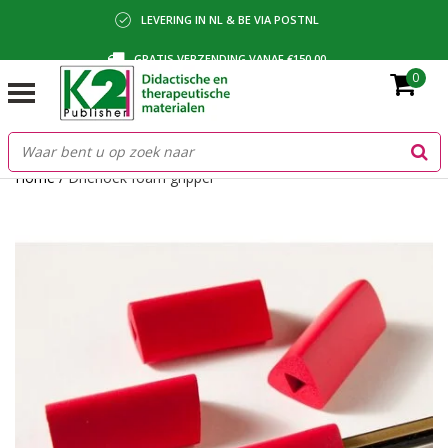
LEVERING IN NL & BE VIA POSTNL
GRATIS VERZENDING VANAF €150,00
0
BETALING VIA IDEAL, BANCONTACT OF FACTUUR
Home
/
Driehoek foam gripper