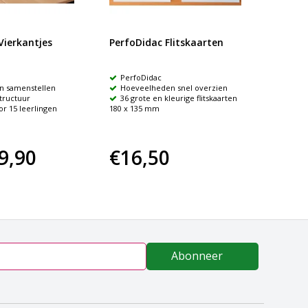
%
Vierkantjes
PerfoDidac Flitskaarten
PerfoD
20
PerfoDidac
Perfo
n samenstellen
Hoeveelheden snel overzien
Leerl
structuur
36 grote en kleurige flitskaarten
Verke
or 15 leerlingen
180 x 135 mm
Mater
9,90
€16,50
€16,
Abonneer