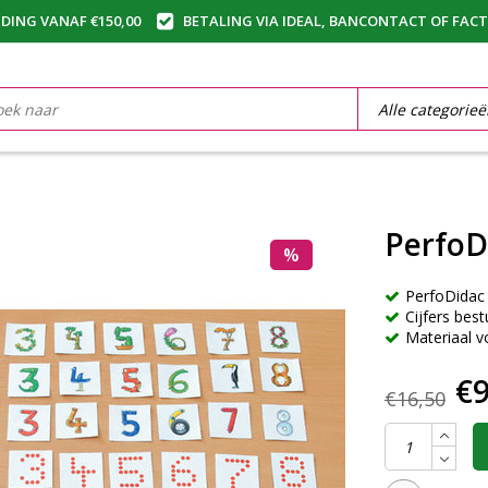
DING VANAF €150,00
BETALING VIA IDEAL, BANCONTACT OF FAC
PerfoD
%
PerfoDidac
Cijfers bes
Materiaal v
€9
€16,50