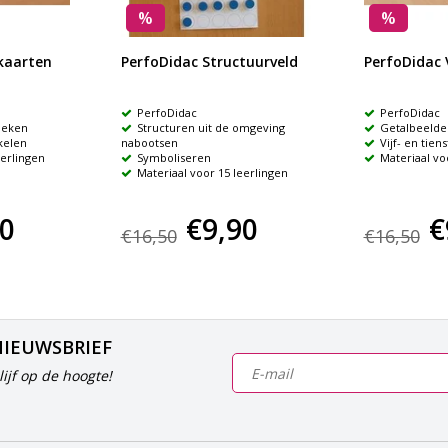
%
%
kaarten
PerfoDidac Structuurveld
PerfoDidac 
PerfoDidac
PerfoDidac
oeken
Structuren uit de omgeving
Getalbeelde
kelen
nabootsen
Vijf- en tien
eerlingen
Symboliseren
Materiaal vo
Materiaal voor 15 leerlingen
90
€9,90
€
€16,50
€16,50
NIEUWSBRIEF
ijf op de hoogte!