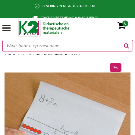
LEVERING IN NL & BE VIA POSTNL
GRATIS VERZENDING VANAF €150,00
0
BETALING VIA IDEAL, BANCONTACT OF FACTUUR
Home
/
PerfoDidac Kralenliniaal 20 cm
%