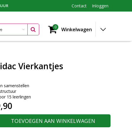
TUUR
Contact
Inloggen
0
Winkelwagen
idac Vierkantjes
en samenstellen
nstructuur
oor 15 leerlingen
,90
TOEVOEGEN AAN WINKELWAGEN