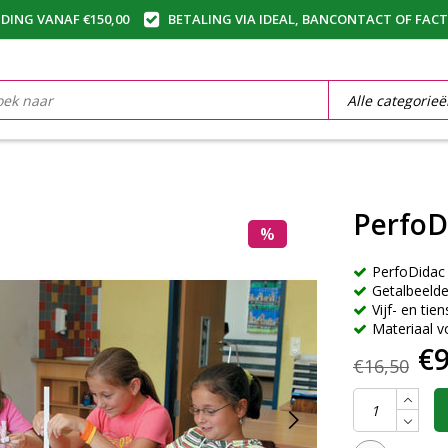
DING VANAF €150,00
BETALING VIA IDEAL, BANCONTACT OF FAC
PerfoD
%
PerfoDidac
Getalbeeld
Vijf- en tie
Materiaal v
€9
€16,50