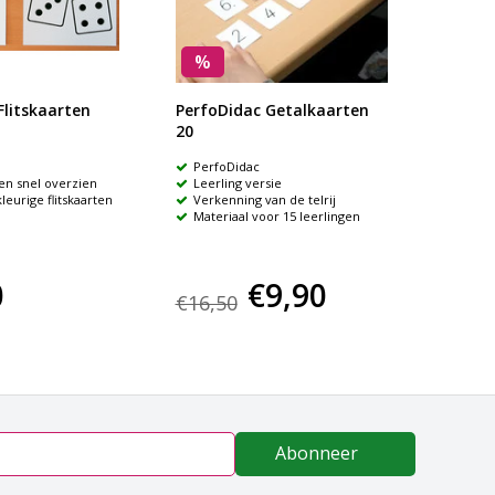
%
%
Flitskaarten
PerfoDidac Getalkaarten
Perfo
20
PerfoDidac
Perfo
n snel overzien
Leerling versie
Symb
leurige flitskaarten
Verkenning van de telrij
Mater
Materiaal voor 15 leerlingen
0
€9,90
€16,50
€16,
Abonneer