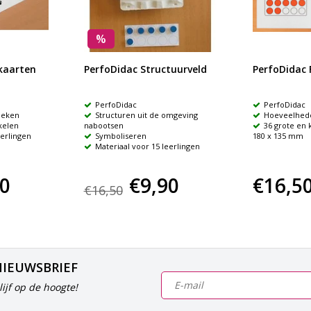
%
kaarten
PerfoDidac Structuurveld
PerfoDidac 
PerfoDidac
PerfoDidac
oeken
Structuren uit de omgeving
Hoeveelhede
kelen
nabootsen
36 grote en k
eerlingen
Symboliseren
180 x 135 mm
Materiaal voor 15 leerlingen
90
€9,90
€16,5
€16,50
NIEUWSBRIEF
ijf op de hoogte!