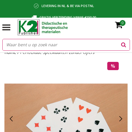
LEVERING IN NL & BE VIA POSTNL
GRATIS VERZENDING VANAF €150,00
0
BETALING VIA IDEAL, BANCONTACT OF FACTUUR
Home
/
PerfoDidac Speelkaarten zonder cijfers
%