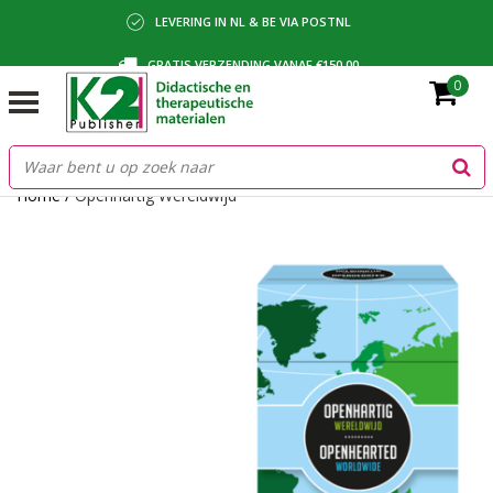
LEVERING IN NL & BE VIA POSTNL
GRATIS VERZENDING VANAF €150,00
0
BETALING VIA IDEAL, BANCONTACT OF FACTUUR
Home
/
Openhartig Wereldwijd