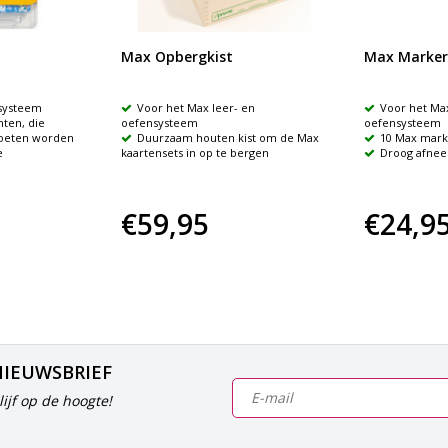
Max Opbergkist
Max Marker
nsysteem
Voor het Max leer- en
Voor het Max
ten, die
oefensysteem
oefensysteem
moeten worden
Duurzaam houten kist om de Max
10 Max mark
e
kaartensets in op te bergen
Droog afne
€59,95
€24,9
NIEUWSBRIEF
ijf op de hoogte!