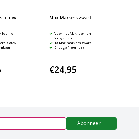
s blauw
Max Markers zwart
 leer- en
Voor het Max leer- en
oefensysteem
ers blauw
10 Max markers zwart
embaar
Droog afneembaar
5
€24,95
Abonneer