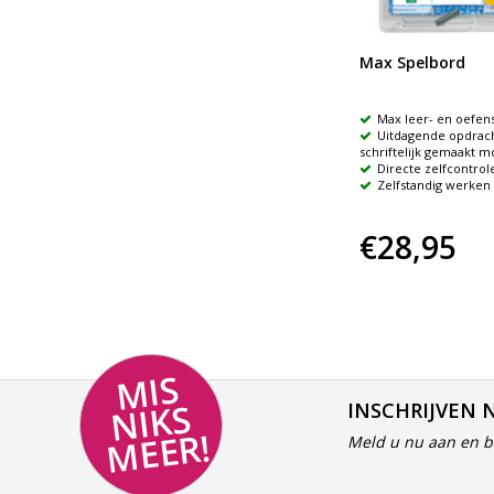
Max Spelbord
Max leer- en oefe
Uitdagende opdrach
schriftelijk gemaakt 
Directe zelfcontrol
Zelfstandig werken
€28,95
MI
S
NI
K
M
E
E
S
INSCHRIJVEN 
R!
Meld u nu aan en bl