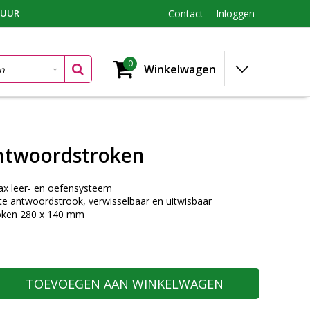
TUUR
Contact
Inloggen
0
Winkelwagen
ntwoordstroken
ax leer- en oefensysteem
e antwoordstrook, verwisselbaar en uitwisbaar
oken 280 x 140 mm
TOEVOEGEN AAN WINKELWAGEN