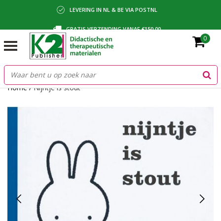
LEVERING IN NL & BE VIA POSTNL
GRATIS VERZENDING VANAF €150,00
0
BETALING VIA IDEAL, BANCONTACT OF FACTUUR
Home
/
Nijntje is stout