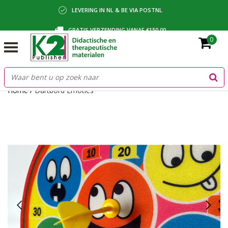
LEVERING IN NL & BE VIA POSTNL
GRATIS VERZENDING VANAF €150,00
0
BETALING VIA IDEAL, BANCONTACT OF FACTUUR
Home
/
Dartbord Emoties