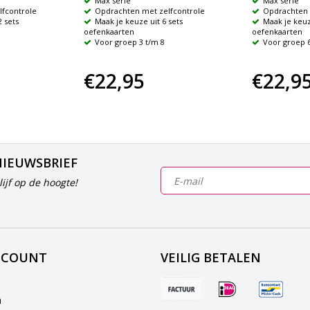
Max serie
Max serie
fcontrole
Opdrachten met zelfcontrole
Opdrachten 
 sets
Maak je keuze uit 6 sets
Maak je keuz
oefenkaarten
oefenkaarten
Voor groep 3 t/m 8
Voor groep 6
€22,95
€22,9
NIEUWSBRIEF
ijf op de hoogte!
CCOUNT
VEILIG BETALEN
n