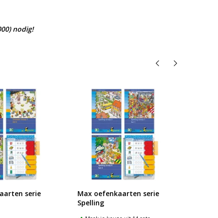
00) nodig!
arten serie
Max oefenkaarten serie
Max oe
Spelling
Woord