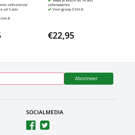
Maak je keuze uit 14 sets
Maak 
met zelfcontrole
oefenkaarten
oefenka
e uit 5 sets
Voor groep 3 t/m 8
Voor 
 t/m 8
5
€22,95
€22
Abonneer
SOCIALMEDIA