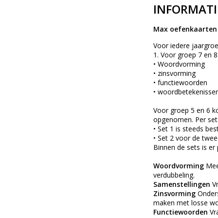
INFORMATI
Max oefenkaarten 
Voor iedere jaargroe
1. Voor groep 7 en 8
• Woordvorming
• zinsvorming
• functiewoorden
• woordbetekenisse
Voor groep 5 en 6 ko
opgenomen. Per set 
• Set 1 is steeds bes
• Set 2 voor de tweed
Binnen de sets is er
Woordvorming
Meer
verdubbeling.
Samenstellingen
Vr
Zinsvorming
Onders
maken met losse woo
Functiewoorden
Vr