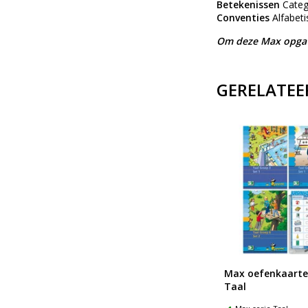
Betekenissen
Catego
Conventies
Alfabeti
Om deze Max opgave
GERELATEE
e
Max oefenkaarten serie
Max oefenkaarten
Woordenschat
Taal