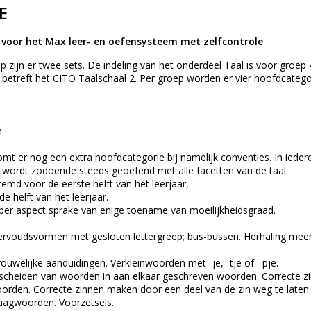
E
voor het Max leer- en oefensysteem met zelfcontrole
p zijn er twee sets. De indeling van het onderdeel Taal is voor groe
 betreft het CITO Taalschaal 2. Per groep worden er vier hoofdcateg
n
mt er nog een extra hoofdcategorie bij namelijk conventies. In ieder
wordt zodoende steeds geoefend met alle facetten van de taal
temd voor de eerste helft van het leerjaar,
e helft van het leerjaar.
 per aspect sprake van enige toename van moeilijkheidsgraad.
voudsvormen met gesloten lettergreep; bus-bussen. Herhaling meervo
ouwelijke aanduidingen. Verkleinwoorden met -je, -tje of –pje.
cheiden van woorden in aan elkaar geschreven woorden. Correcte z
rden. Correcte zinnen maken door een deel van de zin weg te laten.
aagwoorden. Voorzetsels.