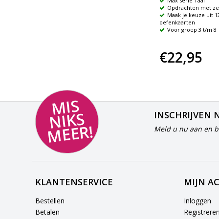
Maak je keuze uit 4 sets
Max serie Taal
oefenkaarten
Opdrachten met zel
Voor groep 4 t/m 8
Maak je keuze uit 12
oefenkaarten
Voor groep 3 t/m 8
€22,95
€22,95
MI
S
NI
K
M
E
E
S
INSCHRIJVEN 
R!
Meld u nu aan en bl
KLANTENSERVICE
MIJN A
Bestellen
Inloggen
Betalen
Registrere