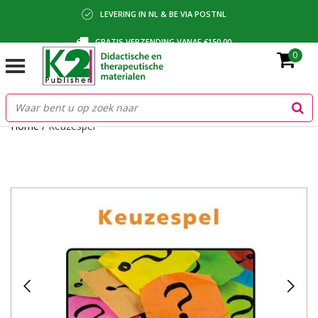
LEVERING IN NL & BE VIA POSTNL
GRATIS VERZENDING VANAF €150,00
0
BETALING VIA IDEAL, BANCONTACT OF FACTUUR
Home
/
Keuzespel