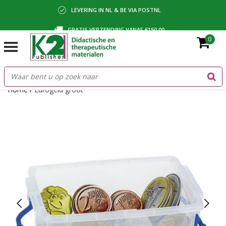
LEVERING IN NL & BE VIA POSTNL
GRATIS VERZENDING VANAF €150,00
0
BETALING VIA IDEAL, BANCONTACT OF FACTUUR
Home
/
Eurogeld groot