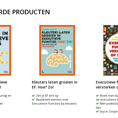
RDE PRODUCTEN
ieve
Kleuters laten groeien in
Executieve 
!
EF. Hoe? Zo!
versterken 
uring en
Zet je EF-bril op
Boek met dui
Basisboek werken met
de executieve f
et
Executieve Functies bij kleuters
Met praktis
tips
Joyce Coope