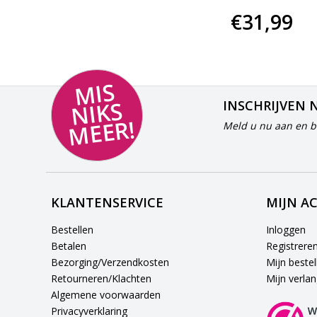
€97,-
€31,99
MI
S
NI
K
M
E
E
S
INSCHRIJVEN 
R!
Meld u nu aan en bl
KLANTENSERVICE
MIJN A
Bestellen
Inloggen
Betalen
Registrere
Bezorging/Verzendkosten
Mijn bestel
Retourneren/Klachten
Mijn verlang
Algemene voorwaarden
Privacyverklaring