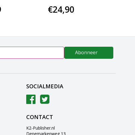
9
€24,90
€52
Abonneer
SOCIALMEDIA
CONTACT
K2-Publisher.nl
Denemarkenweg 13