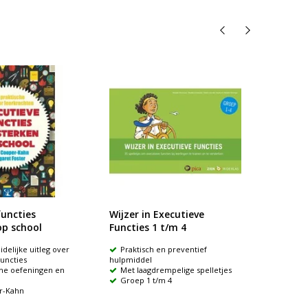
functies
Wijzer in Executieve
Interv
op school
Functies 1 t/m 4
Execut
delijke uitleg over
Praktisch en preventief
Samen
uncties
hulpmiddel
interven
che oefeningen en
Met laagdrempelige spelletjes
Groep 1 t/m 4
r-Kahn