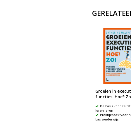
GERELATEE
e
Spellenmap Kracht van
Groeien in execut
p
Spel
functies. Hoe? Zo
ver
Ruim 180 spellen,
De basis voor zelfst
gecategoriseerd naar executieve
leren leren
vaardigheden en leeftijd en
Praktijkboek voor h
men en
geselecteerd op een “korte”
basisonderwijs
speeltijd