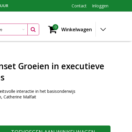
TUUR
Contact
Inloggen
0
Winkelwagen
nset Groeien in executieve
es
itsvolle interactie in het basisonderwijs
, Catherine Malfait