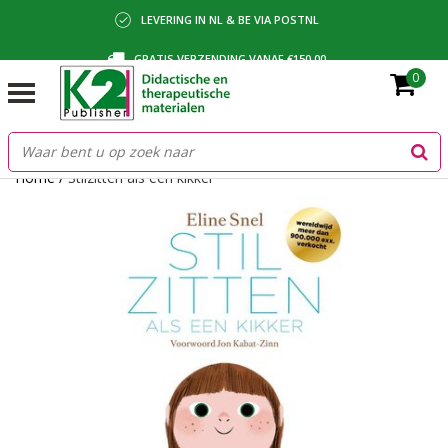
LEVERING IN NL & BE VIA POSTNL
GRATIS VERZENDING VANAF €150,00
0
BETALING VIA IDEAL, BANCONTACT OF FACTUUR
Home
/
Stilzitten als een kikker