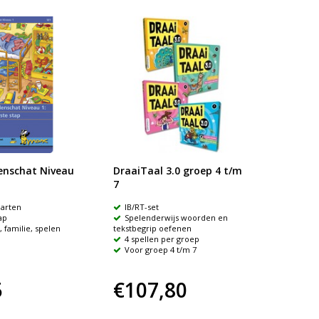
nschat Niveau
DraaiTaal 3.0 groep 4 t/m
TwinFi
7
arten
IB/RT-set
Welke
ap
Spelenderwijs woorden en
24x2=
, familie, spelen
tekstbegrip oefenen
4 spellen per groep
Voor groep 4 t/m 7
5
€107,80
€19