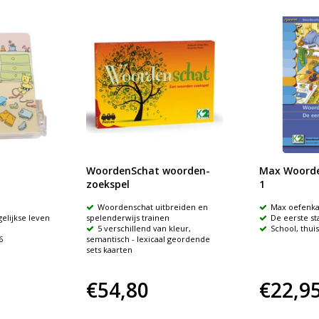
WoordenSchat woorden-
Max Woorde
zoekspel
1
Woordenschat uitbreiden en
Max oefenka
gelijkse leven
spelenderwijs trainen
De eerste st
5 verschillend van kleur,
School, thuis
6
semantisch - lexicaal geordende
sets kaarten
€54,80
€22,9