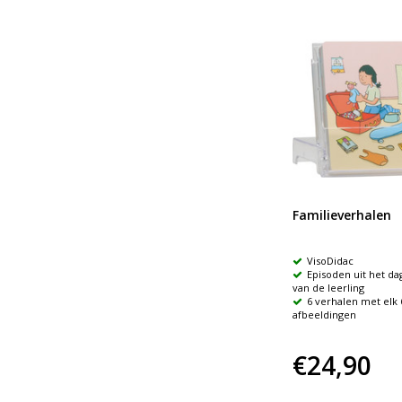
Mijn eerste 1000 dieren
Familieverhalen
tekeningen
Een praat-, kijk- en zoekboek
VisoDidac
boordevol boeiende dieren
Episoden uit het da
l
Voorzien van prachtig,
van de leerling
getekende illustraties
6 verhalen met elk 
afbeeldingen
€18,95
€24,90