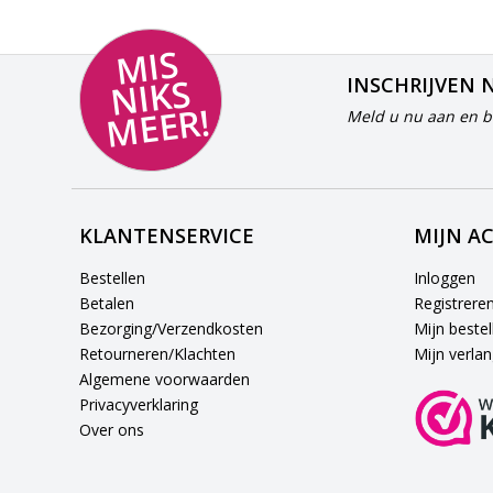
MI
S
NI
K
M
E
E
S
INSCHRIJVEN 
R!
Meld u nu aan en bl
KLANTENSERVICE
MIJN A
Bestellen
Inloggen
Betalen
Registrere
Bezorging/Verzendkosten
Mijn bestel
Retourneren/Klachten
Mijn verlang
Algemene voorwaarden
Privacyverklaring
Over ons