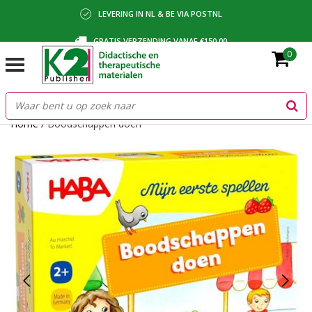
LEVERING IN NL & BE VIA POSTNL
GRATIS VERZENDING VANAF €150,00
0
BETALING VIA IDEAL, BANCONTACT OF FACTUUR
Home
/
Boodschappen doen