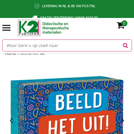
LEVERING IN NL & BE VIA POSTNL
GRATIS VERZENDING VANAF €150,00
0
BETALING VIA IDEAL, BANCONTACT OF FACTUUR
Home
/
Beeld het uit