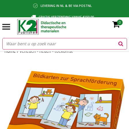
LEVERING IN NL & BE VIA POSTNL
GRATIS VERZENDING VANAF €150,00
0
BETALING VIA IDEAL, BANCONTACT OF FACTUUR
Home
/
Verleden - heden - toekomst