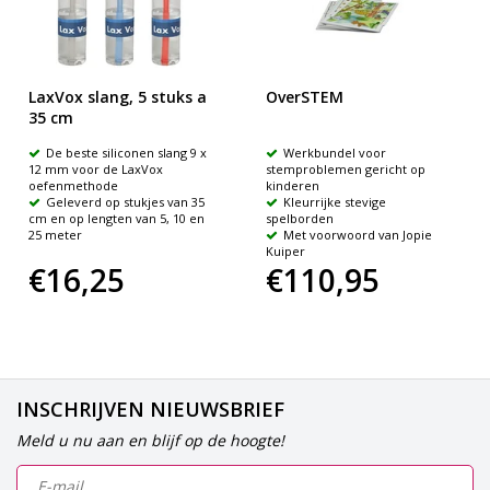
LaxVox slang, 5 stuks a
OverSTEM
35 cm
De beste siliconen slang 9 x
Werkbundel voor
12 mm voor de LaxVox
stemproblemen gericht op
oefenmethode
kinderen
Geleverd op stukjes van 35
Kleurrijke stevige
cm en op lengten van 5, 10 en
spelborden
25 meter
Met voorwoord van Jopie
Kuiper
€16,25
€110,95
INSCHRIJVEN NIEUWSBRIEF
Meld u nu aan en blijf op de hoogte!