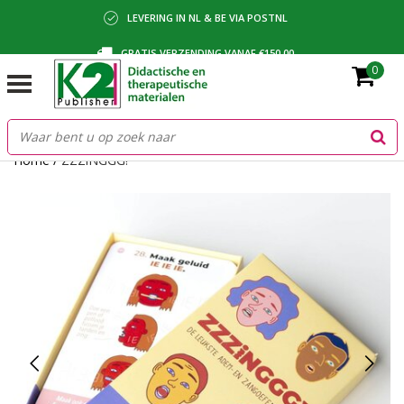
LEVERING IN NL & BE VIA POSTNL
GRATIS VERZENDING VANAF €150,00
0
BETALING VIA IDEAL, BANCONTACT OF FACTUUR
Home
/
ZZZiNGGG!