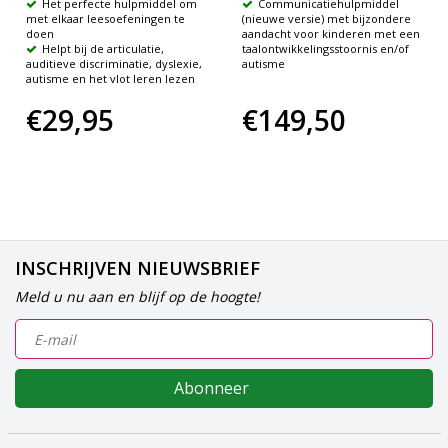
Het perfecte hulpmiddel om
Communicatiehulpmiddel
met elkaar leesoefeningen te
(nieuwe versie) met bijzondere
doen
aandacht voor kinderen met een
Helpt bij de articulatie,
taalontwikkelingsstoornis en/of
auditieve discriminatie, dyslexie,
autisme
autisme en het vlot leren lezen
€29,95
€149,50
INSCHRIJVEN NIEUWSBRIEF
Meld u nu aan en blijf op de hoogte!
Abonneer