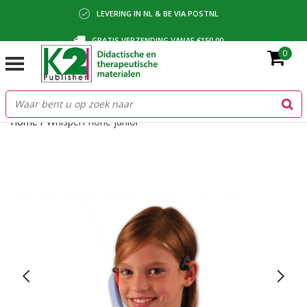
LEVERING IN NL & BE VIA POSTNL
GRATIS VERZENDING VANAF €150,00
0
BETALING VIA IDEAL, BANCONTACT OF FACTUUR
Home
/
WhisperPhone junior