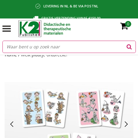
LEVERING IN NL & BE VIA POSTNL
GRATIS VERZENDING VANAF €150,00
0
BETALING VIA IDEAL, BANCONTACT OF FACTUUR
Home
/
Welk plaatje ontbreekt?