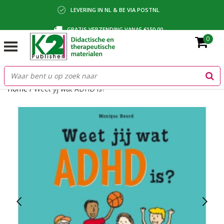
LEVERING IN NL & BE VIA POSTNL
GRATIS VERZENDING VANAF €150,00
0
BETALING VIA IDEAL, BANCONTACT OF FACTUUR
Home
/
Weet jij wat ADHD is?