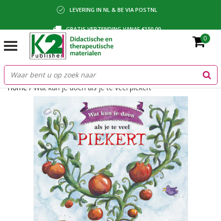
LEVERING IN NL & BE VIA POSTNL
GRATIS VERZENDING VANAF €150,00
0
BETALING VIA IDEAL, BANCONTACT OF FACTUUR
Home
/
Wat kun je doen als je te veel piekert