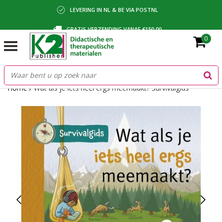
LEVERING IN NL & BE VIA POSTNL
GRATIS VERZENDING VANAF €150,00
0
BETALING VIA IDEAL, BANCONTACT OF FACTUUR
Home
/
Wat als je iets heel ergs meemaakt? Survivalgids