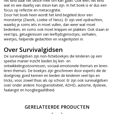
het kind daar het beste mee om kan gaan. Ook leert het kind
wat en wie daarbij van steun kan zijn. In het boek is er dus een
focus op reflectie en metacognitie.
Door het boek heen wordt het kind begeleid door een
monstertje (Zwork, Loekie of Ness). Er zijn veel opdrachten,
waarbij je soms iets in moet vullen, dan weer wat moet
bedenken, en soms ook moet knippen en plakken. Ook staan er
veel tips, getuigenissen van leeftijdsgenootjes, verhalen,
weetjes, helpende gedachten en vragenlijsten in.
Over Survivalgidsen
De survivalgidsen zijn non-fictieboekjes die kinderen op een
speelse manier inzicht bieden bij leer- en
ontwikkelingsstoornissen, sociaal-emotionele thema’s en leren-
leren thema’s. De boekjes zijn geschreven door experts die de
doelgroep goed kennen en bieden de kinderen veel tips en
tricks, voor zowel thuis als op school. Er zijn ook survivalgidsen
over onder andere: hoogsensitiviteit, ADHD, autisme, dyslexie,
faalangst en hoogbegaafdheid.
GERELATEERDE PRODUCTEN