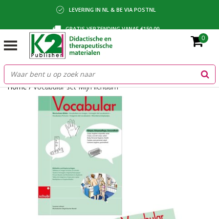
LEVERING IN NL & BE VIA POSTNL
GRATIS VERZENDING VANAF €150,00
0
BETALING VIA IDEAL, BANCONTACT OF FACTUUR
Home
/
Vocabular set Mijn lichaam